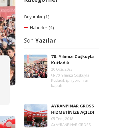
Duyurular (1)
Haberler (4)
Son
Yazılar
70. Yılımızı Coşkuyla
Kutladık
20 Oca, 2023
70. Yılımızı Coşkuyla
Kutladık için
yorumlar
kapalı
AYRANPINAR GROSS
HİZMETİNİZE AÇILDI
05 Tem, 2018
AYRANPINAR GROSS