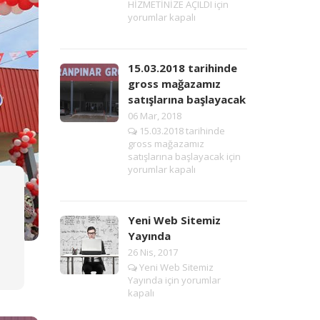
HİZMETİNİZE AÇILDI için
yorumlar kapalı
15.03.2018 tarihinde
gross mağazamız
satışlarına başlayacak
06 Mar, 2018
15.03.2018 tarihinde
gross mağazamız
satışlarına başlayacak için
yorumlar kapalı
Yeni Web Sitemiz
Yayında
26 Nis, 2017
Yeni Web Sitemiz
Yayında için
yorumlar
kapalı