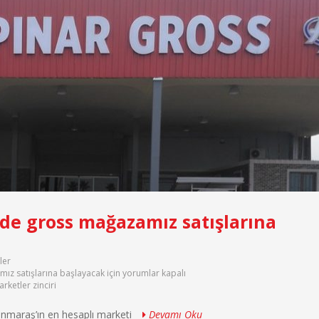
nde gross mağazamız satışlarına
ler
ız satışlarına başlayacak için
yorumlar kapalı
rketler zinciri
anmaraş’ın en hesaplı marketi
Devamı Oku