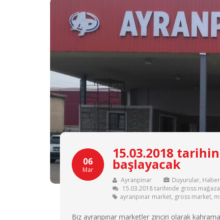
15.03.2018 tarihi
06
başlayacak
Mar
Ayranpinar
Duyurular
,
Haber
15.03.2018 tarihinde gross mağazam
ayranpınar market
,
gross market
,
ma
Biz ayranpınar marketler zinciri olarak kahram