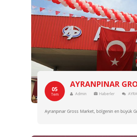
AYRANPINAR GROS
05
Admin
Haberler
AYRA
Tem
Ayranpınar Gross Market, bölgenin en büyük G